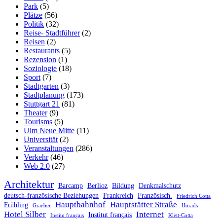
Park
(5)
Plätze
(56)
Politik
(32)
Reise- Stadtführer
(2)
Reisen
(2)
Restaurants
(5)
Rezension
(1)
Soziologie
(18)
Sport
(7)
Stadtgarten
(3)
Stadtplanung
(173)
Stuttgart 21
(81)
Theater
(9)
Tourisms
(5)
Ulm Neue Mitte
(11)
Universität
(2)
Veranstaltungen
(286)
Verkehr
(46)
Web 2.0
(27)
Architektur
Barcamp
Berlioz
Bildung
Denkmalschutz
deutsch-französische Beziehungen
Frankreich
Französisch.
Friedrich Cotta
Hauptbahnhof
Hauptstätter Straße
Frühling
Graeber
Horads
Hotel Silber
Internet
Institut français
Institu français
Klett-Cotta