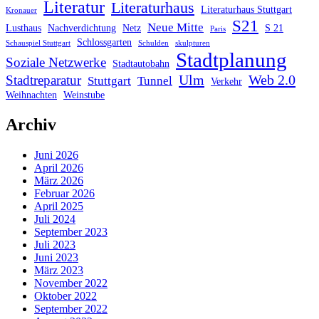
Literatur
Literaturhaus
Literaturhaus Stuttgart
Kronauer
S21
Neue Mitte
Lusthaus
Nachverdichtung
Netz
S 21
Paris
Schlossgarten
Schauspiel Stuttgart
Schulden
skulpturen
Stadtplanung
Soziale Netzwerke
Stadtautobahn
Ulm
Web 2.0
Stadtreparatur
Stuttgart
Tunnel
Verkehr
Weihnachten
Weinstube
Archiv
Juni 2026
April 2026
März 2026
Februar 2026
April 2025
Juli 2024
September 2023
Juli 2023
Juni 2023
März 2023
November 2022
Oktober 2022
September 2022