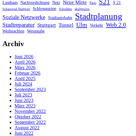
S21
Neue Mitte
Lusthaus
Nachverdichtung
Netz
S 21
Paris
Schlossgarten
Schauspiel Stuttgart
Schulden
skulpturen
Stadtplanung
Soziale Netzwerke
Stadtautobahn
Ulm
Web 2.0
Stadtreparatur
Stuttgart
Tunnel
Verkehr
Weihnachten
Weinstube
Archiv
Juni 2026
April 2026
März 2026
Februar 2026
April 2025
Juli 2024
September 2023
Juli 2023
Juni 2023
März 2023
November 2022
Oktober 2022
September 2022
August 2022
Juni 2022