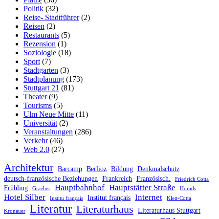
Politik
(32)
Reise- Stadtführer
(2)
Reisen
(2)
Restaurants
(5)
Rezension
(1)
Soziologie
(18)
Sport
(7)
Stadtgarten
(3)
Stadtplanung
(173)
Stuttgart 21
(81)
Theater
(9)
Tourisms
(5)
Ulm Neue Mitte
(11)
Universität
(2)
Veranstaltungen
(286)
Verkehr
(46)
Web 2.0
(27)
Architektur
Barcamp
Berlioz
Bildung
Denkmalschutz
deutsch-französische Beziehungen
Frankreich
Französisch.
Friedrich Cotta
Hauptbahnhof
Hauptstätter Straße
Frühling
Graeber
Horads
Hotel Silber
Internet
Institut français
Institu français
Klett-Cotta
Literatur
Literaturhaus
Literaturhaus Stuttgart
Kronauer