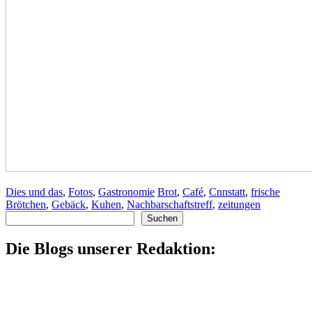
Dies und das
,
Fotos
,
Gastronomie
Brot
,
Café
,
Cnnstatt
,
frische
Brötchen
,
Gebäck
,
Kuhen
,
Nachbarschaftstreff
,
zeitungen
Suchen
Suchen
Die Blogs unserer Redaktion: