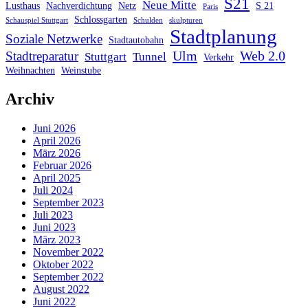
S21
Neue Mitte
Lusthaus
Nachverdichtung
Netz
S 21
Paris
Schlossgarten
Schauspiel Stuttgart
Schulden
skulpturen
Stadtplanung
Soziale Netzwerke
Stadtautobahn
Ulm
Web 2.0
Stadtreparatur
Stuttgart
Tunnel
Verkehr
Weihnachten
Weinstube
Archiv
Juni 2026
April 2026
März 2026
Februar 2026
April 2025
Juli 2024
September 2023
Juli 2023
Juni 2023
März 2023
November 2022
Oktober 2022
September 2022
August 2022
Juni 2022