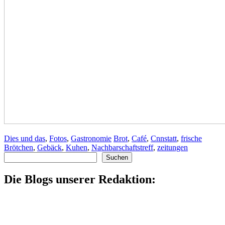
Dies und das
,
Fotos
,
Gastronomie
Brot
,
Café
,
Cnnstatt
,
frische
Brötchen
,
Gebäck
,
Kuhen
,
Nachbarschaftstreff
,
zeitungen
Suchen
Suchen
Die Blogs unserer Redaktion: