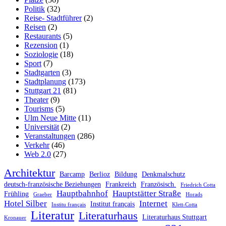
Politik
(32)
Reise- Stadtführer
(2)
Reisen
(2)
Restaurants
(5)
Rezension
(1)
Soziologie
(18)
Sport
(7)
Stadtgarten
(3)
Stadtplanung
(173)
Stuttgart 21
(81)
Theater
(9)
Tourisms
(5)
Ulm Neue Mitte
(11)
Universität
(2)
Veranstaltungen
(286)
Verkehr
(46)
Web 2.0
(27)
Architektur
Barcamp
Berlioz
Bildung
Denkmalschutz
deutsch-französische Beziehungen
Frankreich
Französisch.
Friedrich Cotta
Hauptbahnhof
Hauptstätter Straße
Frühling
Graeber
Horads
Hotel Silber
Internet
Institut français
Institu français
Klett-Cotta
Literatur
Literaturhaus
Literaturhaus Stuttgart
Kronauer