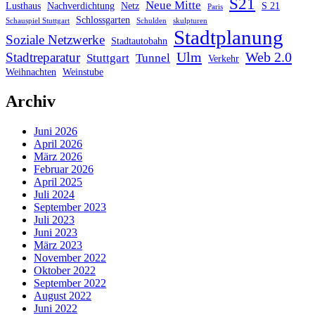
S21
Neue Mitte
Lusthaus
Nachverdichtung
Netz
S 21
Paris
Schlossgarten
Schauspiel Stuttgart
Schulden
skulpturen
Stadtplanung
Soziale Netzwerke
Stadtautobahn
Ulm
Web 2.0
Stadtreparatur
Stuttgart
Tunnel
Verkehr
Weihnachten
Weinstube
Archiv
Juni 2026
April 2026
März 2026
Februar 2026
April 2025
Juli 2024
September 2023
Juli 2023
Juni 2023
März 2023
November 2022
Oktober 2022
September 2022
August 2022
Juni 2022