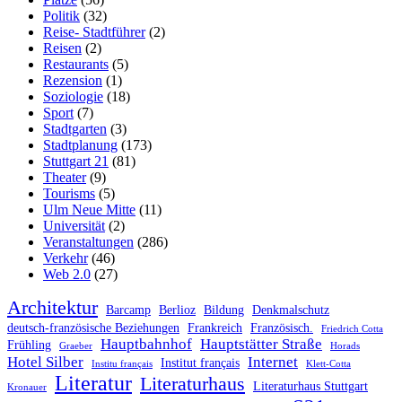
Politik
(32)
Reise- Stadtführer
(2)
Reisen
(2)
Restaurants
(5)
Rezension
(1)
Soziologie
(18)
Sport
(7)
Stadtgarten
(3)
Stadtplanung
(173)
Stuttgart 21
(81)
Theater
(9)
Tourisms
(5)
Ulm Neue Mitte
(11)
Universität
(2)
Veranstaltungen
(286)
Verkehr
(46)
Web 2.0
(27)
Architektur
Barcamp
Berlioz
Bildung
Denkmalschutz
deutsch-französische Beziehungen
Frankreich
Französisch.
Friedrich Cotta
Hauptbahnhof
Hauptstätter Straße
Frühling
Graeber
Horads
Hotel Silber
Internet
Institut français
Institu français
Klett-Cotta
Literatur
Literaturhaus
Literaturhaus Stuttgart
Kronauer