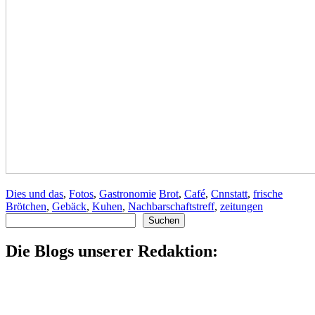
Dies und das
,
Fotos
,
Gastronomie
Brot
,
Café
,
Cnnstatt
,
frische
Brötchen
,
Gebäck
,
Kuhen
,
Nachbarschaftstreff
,
zeitungen
Suchen
Suchen
Die Blogs unserer Redaktion: