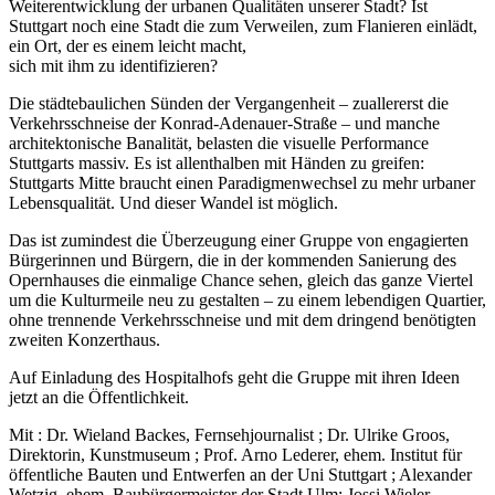
Weiterentwicklung der urbanen Qualitäten unserer Stadt? Ist
Stuttgart noch eine Stadt die zum Verweilen, zum Flanieren einlädt,
ein Ort, der es einem leicht macht,
sich mit ihm zu identifizieren?
Die städtebaulichen Sünden der Vergangenheit – zuallererst die
Verkehrsschneise der Konrad-Adenauer-Straße – und manche
architektonische Banalität, belasten die visuelle Performance
Stuttgarts massiv. Es ist allenthalben mit Händen zu greifen:
Stuttgarts Mitte braucht einen Paradigmenwechsel zu mehr urbaner
Lebensqualität. Und dieser Wandel ist möglich.
Das ist zumindest die Überzeugung einer Gruppe von engagierten
Bürgerinnen und Bürgern, die in der kommenden Sanierung des
Opernhauses die einmalige Chance sehen, gleich das ganze Viertel
um die Kulturmeile neu zu gestalten – zu einem lebendigen Quartier,
ohne trennende Verkehrsschneise und mit dem dringend benötigten
zweiten Konzerthaus.
Auf Einladung des Hospitalhofs geht die Gruppe mit ihren Ideen
jetzt an die Öffentlichkeit.
Mit : Dr. Wieland Backes, Fernsehjournalist ; Dr. Ulrike Groos,
Direktorin, Kunstmuseum ; Prof. Arno Lederer, ehem. Institut für
öffentliche Bauten und Entwerfen an der Uni Stuttgart ; Alexander
Wetzig, ehem. Baubürgermeister der Stadt Ulm; Jossi Wieler,