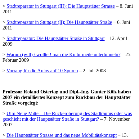
>
Stadtreparatur in Stuttgart (III): Die Hauptstätter Strasse
– 8. Juni
2011
>
Stadtreparatur in Stuttgart (II): Die Hauptstätter Straße
– 6. Juni
2011
>
Stadtreparatur: Die Hauptstätter Straße in Stuttgart
– 12. April
2009
>
Warum (will) / wollte ! man die Kulturmeile untertunneln?
– 25.
Februar 2009
>
Vorrang für die Autos auf 10 Spuren
– 2. Juli 2008
Professor Roland Ostertag und Dipl.-Ing. Gunter Kölz haben
2007 ein detailliertes Konzept zum Rückbau der Hauptstätter
Straße vorgelegt:
>
Ulm Neue Mitte – Die Rückeroberung des Stadtraums oder was
geschieht mit der Hauptstätter Straße in Stuttgart?
– 7. November
2007
>
Die Hauptstätter Strasse und das neue Mobilitätskonzept
– 13.