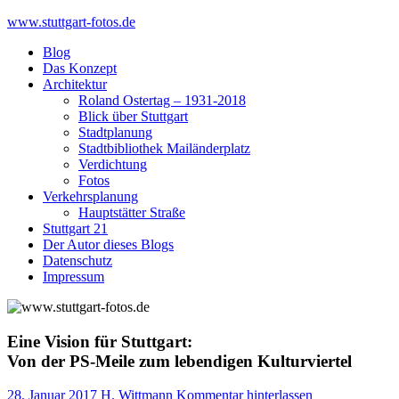
Skip
www.stuttgart-fotos.de
to
Blog
content
Das Konzept
Architektur
Roland Ostertag – 1931-2018
Blick über Stuttgart
Stadtplanung
Stadtbibliothek Mailänderplatz
Verdichtung
Fotos
Verkehrsplanung
Hauptstätter Straße
Stuttgart 21
Der Autor dieses Blogs
Datenschutz
Impressum
Eine Vision für Stuttgart:
Von der PS-Meile zum lebendigen Kulturviertel
28. Januar 2017
H. Wittmann
Kommentar hinterlassen