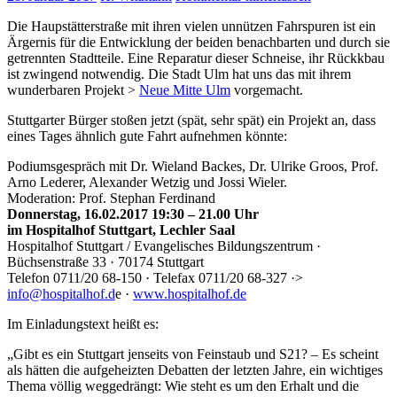
Die Haupstätterstraße mit ihren vielen unnützen Fahrspuren ist ein
Ärgernis für die Entwicklung der beiden benachbarten und durch sie
getrennten Stadtteile. Eine Reparatur dieser Schneise, ihr Rückkbau
ist zwingend notwendig. Die Stadt Ulm hat uns das mit ihrem
wunderbaren Projekt >
Neue Mitte Ulm
vorgemacht.
Stuttgarter Bürger stoßen jetzt (spät, sehr spät) ein Projekt an, dass
eines Tages ähnlich gute Fahrt aufnehmen könnte:
Podiumsgespräch mit Dr. Wieland Backes, Dr. Ulrike Groos, Prof.
Arno Lederer, Alexander Wetzig und Jossi Wieler.
Moderation: Prof. Stephan Ferdinand
Donnerstag, 16.02.2017 19:30 – 21.00 Uhr
im Hospitalhof Stuttgart, Lechler Saal
Hospitalhof Stuttgart / Evangelisches Bildungszentrum ·
Büchsenstraße 33 · 70174 Stuttgart
Telefon 0711/20 68-150 · Telefax 0711/20 68-327 ·>
info@hospitalhof.d
e ·
www.hospitalhof.de
Im Einladungstext heißt es:
„Gibt es ein Stuttgart jenseits von Feinstaub und S21? – Es scheint
als hätten die aufgeheizten Debatten der letzten Jahre, ein wichtiges
Thema völlig weggedrängt: Wie steht es um den Erhalt und die