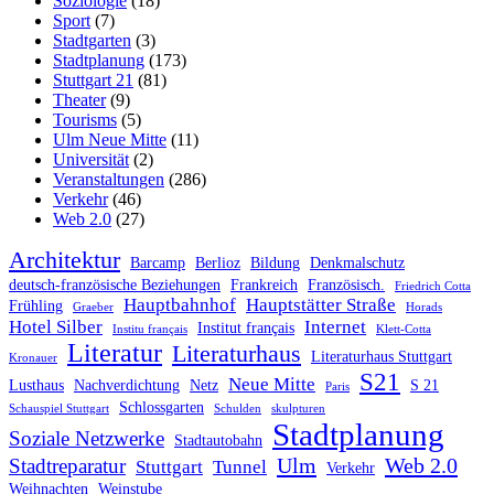
Soziologie
(18)
Sport
(7)
Stadtgarten
(3)
Stadtplanung
(173)
Stuttgart 21
(81)
Theater
(9)
Tourisms
(5)
Ulm Neue Mitte
(11)
Universität
(2)
Veranstaltungen
(286)
Verkehr
(46)
Web 2.0
(27)
Architektur
Barcamp
Berlioz
Bildung
Denkmalschutz
deutsch-französische Beziehungen
Frankreich
Französisch.
Friedrich Cotta
Hauptbahnhof
Hauptstätter Straße
Frühling
Graeber
Horads
Hotel Silber
Internet
Institut français
Institu français
Klett-Cotta
Literatur
Literaturhaus
Literaturhaus Stuttgart
Kronauer
S21
Neue Mitte
Lusthaus
Nachverdichtung
Netz
S 21
Paris
Schlossgarten
Schauspiel Stuttgart
Schulden
skulpturen
Stadtplanung
Soziale Netzwerke
Stadtautobahn
Ulm
Web 2.0
Stadtreparatur
Stuttgart
Tunnel
Verkehr
Weihnachten
Weinstube