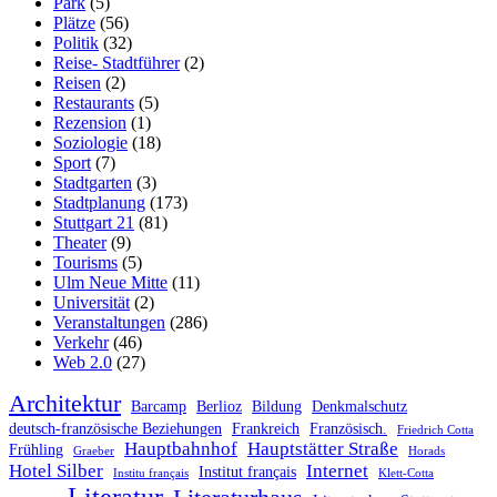
Park
(5)
Plätze
(56)
Politik
(32)
Reise- Stadtführer
(2)
Reisen
(2)
Restaurants
(5)
Rezension
(1)
Soziologie
(18)
Sport
(7)
Stadtgarten
(3)
Stadtplanung
(173)
Stuttgart 21
(81)
Theater
(9)
Tourisms
(5)
Ulm Neue Mitte
(11)
Universität
(2)
Veranstaltungen
(286)
Verkehr
(46)
Web 2.0
(27)
Architektur
Barcamp
Berlioz
Bildung
Denkmalschutz
deutsch-französische Beziehungen
Frankreich
Französisch.
Friedrich Cotta
Hauptbahnhof
Hauptstätter Straße
Frühling
Graeber
Horads
Hotel Silber
Internet
Institut français
Institu français
Klett-Cotta