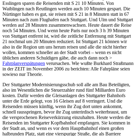
Esslingen sparen die Reisenden mit S 21 10 Minuten. Von
Waiblingen nach Reutlingen werden auch 10 Minuten gespart. Die
Nürtinger haben es gut, sie reisen mit S 21 in 8 Minuten statt in 67
Minuten nach zum Flughafen nach Stuttgart. Und Ulm und Stuttgart
werden auf 28 Minuten zusammenwachsen. Heute dauert die Reise
noch 54 Minuten. Und wenn heute Paris nur noch 3 h 39 Minuten
von Stuttgart entfernt ist, wird die zeitliche Entfernung mit Stuttgart
21 nochmal um 20 Minuten reduziert. Ist Stuttgart 21 können wir
also in die Region um uns herum reisen und alle die nicht hierher
wollen, kommen schneller an der Stadt vorbei – wenn es nicht
üblichen anderen Schuldigen gäbe, die auch dann noch >
Fahrplanverspätungen
verursachen. Wie wußte Burkhard Straßmann
in der ZEIT im November 2006 zu berichten: Alle Fahrpläne seien
sowieso nur Theorie.
Der Stuttgarter Modernisierungsschub soll alle am Bau Beteiligten,
also im Wesentlichen die Steuerzahler rund fünf Milliarden Euro
kosten. Dafür werden die Gleisanlagen des Stuttgarter Bahnhofs
unter die Erde gelegt, von 16 Gleisen auf 8 verringert. Und die
Reisenden müssen künftig, wenn ihr Zug dort unten ankommt,
schnell rausspringen, bevor ihr Zug unterirdisch weiterbraust, um
die versprochenen Reiseverkürzung einzuhalten. Heute werden die
Reisenden im Stuttgarter Kopfbahnhof empfangen. Sie kommen in
der Stadt an, und wenn es vor dem Hauptbahnhof einen großen
halbrunden Platz, statt eine vierspurige Straße, die als Barriere