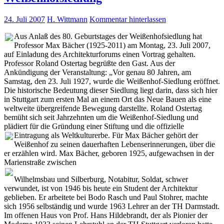
24. Juli 2007
H. Wittmann
Kommentar hinterlassen
Aus Anlaß des 80. Geburtstages der Weißenhofsiedlung hat
Professor Max Bächer (1925-2011) am Montag, 23. Juli 2007,
auf Einladung des Architekturforums einen Vortrag gehalten.
Professor Roland Ostertag begrüßte den Gast. Aus der
Ankündigung der Veranstaltung: „Vor genau 80 Jahren, am
Samstag, den 23. Juli 1927, wurde die Weißenhof-Siedlung eröffnet.
Die historische Bedeutung dieser Siedlung liegt darin, dass sich hier
in Stuttgart zum ersten Mal an einem Ort das Neue Bauen als eine
weltweite übergreifende Bewegung darstellte. Roland Ostertag
bemüht sich seit Jahrzehnten um die Weißenhof-Siedlung und
plädiert für die Gründung einer Stiftung und die offizielle
Eintragung als Weltkulturerbe.
Für Max Bächer gehört der
Weißenhof zu seinen dauerhaften Lebenserinnerungen, über die
er erzählen wird. Max Bächer, geboren 1925, aufgewachsen in der
Marienstraße zwischen
Wilhelmsbau und Silberburg, Notabitur, Soldat, schwer
verwundet, ist von 1946 bis heute ein Student der Architektur
geblieben. Er arbeitete bei Bodo Rasch und Paul Stohrer, machte
sich 1956 selbständig und wurde 1963 Lehrer an der TH Darmstadt.
Im offenen Haus von Prof. Hans Hildebrandt, der als Pionier der