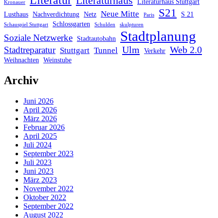
Literatur
Literaturhaus
Literaturhaus Stuttgart
Kronauer
S21
Neue Mitte
Lusthaus
Nachverdichtung
Netz
S 21
Paris
Schlossgarten
Schauspiel Stuttgart
Schulden
skulpturen
Stadtplanung
Soziale Netzwerke
Stadtautobahn
Ulm
Web 2.0
Stadtreparatur
Stuttgart
Tunnel
Verkehr
Weihnachten
Weinstube
Archiv
Juni 2026
April 2026
März 2026
Februar 2026
April 2025
Juli 2024
September 2023
Juli 2023
Juni 2023
März 2023
November 2022
Oktober 2022
September 2022
August 2022