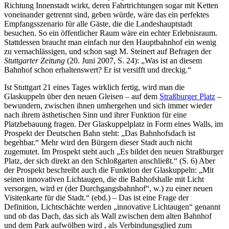
Richtung Innenstadt wirkt, deren Fahrtrichtungen sogar mit Ketten
voneinander getrennt sind, geben würde, wäre das ein perfektes
Empfangsszenario für alle Gäste, die die Landeshauptstadt
besuchen. So ein öffentlicher Raum wäre ein echter Erlebnisraum.
Stattdessen braucht man einfach nur den Hauptbahnhof ein wenig
zu vernachlässigen, und schon sagt M. Steinert auf Befragen der
Stuttgarter Zeitung
(20. Juni 2007, S. 24): „Was ist an diesem
Bahnhof schon erhaltenswert? Er ist versifft und dreckig.“
Ist Stuttgart 21 eines Tages wirklich fertig, wird man die
Glaskuppeln über den neuen Gleisen – auf dem
Straßburger Platz
–
bewundern, zwischen ihnen umhergehen und sich immer wieder
nach ihrem ästhetischen Sinn und ihrer Funktion für eine
Platzbebauung fragen. Der Glaskuppelplatz in Form eines Walls, im
Prospekt der Deutschen Bahn steht: „Das Bahnhofsdach ist
begehbar.“ Mehr wird den Bürgern dieser Stadt auch nicht
zugemutet. Im Prospekt steht auch „Es bildet den neuen Straßburger
Platz, der sich direkt an den Schloßgarten anschließt.“ (S. 6) Aber
der Prospekt beschreibt auch die Funktion der Glaskuppeln: „Mit
seinen innovativen Lichtaugen, die die Bahhofshalle mit Licht
versorgen, wird er (der Durchgangsbahnhof“, w.) zu einer neuen
Visitenkarte für die Stadt.“ (ebd.) – Das ist eine Frage der
Definition, Lichtschächte werden „innovative Lichtaugen“ genannt
und ob das Dach, das sich als Wall zwischen dem alten Bahnhof
und dem Park aufwölben wird , als Verbindungsglied zum