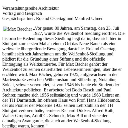
Veranstaltungsreihe Architektur
Vortrag und Gespräch
Gesprächspartner: Roland Ostertag und Manfred Ulmer
„Vor genau 80 Jahren, am Samstag, den 23. Juli
1927, wurde die Weißenhof-Siedlung eröffnet. Die
historische Bedeutung dieser Siedlung liegt darin, dass sich hier in
Stuttgart zum ersten Mal an einem Ort das Neue Bauen als eine
weltweite übergreifende Bewegung darstellte. Roland Ostertag
bemüht sich seit Jahrzehnten um die Weißenhof-Siedlung und
plädiert für die Gründung einer Stiftung und die offizielle
Eintragung als Weltkulturerbe. Für Max Bächer gehört der
Weißenhof zu seinen dauerhaften Lebenserinnerungen, über die er
erzählen wird. Max Bächer, geboren 1925, aufgewachsen in der
Marienstraße zwischen Wilhelmsbau und Silberburg, Notabitur,
Soldat, schwer verwundet, ist von 1946 bis heute ein Student der
Architektur geblieben. Er arbeitete bei Bodo Rasch und Paul
Stohrer, machte sich 1956 selbständig und wurde 1963 Lehrer an
der TH Darmstadt. Im offenen Haus von Prof. Hans Hildebrandt,
der als Pionier der Moderne 1933 seinen Lehrstuhl an der TH
Stuttgart verloren hatte, lernte er Richard Döcker, Alfred Roth,
Walter Gropius, Adolf G. Schneck, Max Bill und viele der
damaligen Avantgarde, die auch an der Weißenhof-Siedlung
beteiligt waren, kennen.“