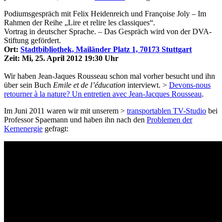
Podiumsgespräch mit Felix Heidenreich und Françoise Joly – Im
Rahmen der Reihe „Lire et relire les classiques“.
Vortrag in deutscher Sprache. – Das Gespräch wird von der DVA-
Stiftung gefördert.
Ort:
Stadtbibliothek, Mailänder Platz 1, 70173 Stuttgart
Zeit: Mi, 25. April 2012 19:30 Uhr
Wir haben Jean-Jaques Rousseau schon mal vorher besucht und ihn
über sein Buch
Emile et de l’éducation
interviewt. >
Devons-nous
retourner à la nature? Un entretien avec Jean-Jacques Rousseau
.
Im Juni 2011 waren wir mit unserem >
transportablen TV-Studio
bei
Professor Spaemann und haben ihn nach den
Problemen der
Kernenergie
gefragt: