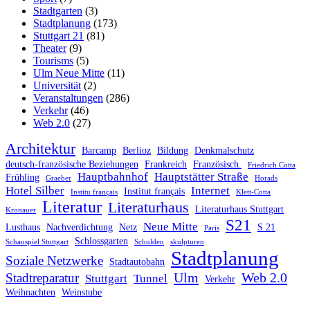
Stadtgarten
(3)
Stadtplanung
(173)
Stuttgart 21
(81)
Theater
(9)
Tourisms
(5)
Ulm Neue Mitte
(11)
Universität
(2)
Veranstaltungen
(286)
Verkehr
(46)
Web 2.0
(27)
Architektur
Barcamp
Berlioz
Bildung
Denkmalschutz
deutsch-französische Beziehungen
Frankreich
Französisch.
Friedrich Cotta
Hauptbahnhof
Hauptstätter Straße
Frühling
Graeber
Horads
Hotel Silber
Internet
Institut français
Institu français
Klett-Cotta
Literatur
Literaturhaus
Literaturhaus Stuttgart
Kronauer
S21
Neue Mitte
Lusthaus
Nachverdichtung
Netz
S 21
Paris
Schlossgarten
Schauspiel Stuttgart
Schulden
skulpturen
Stadtplanung
Soziale Netzwerke
Stadtautobahn
Ulm
Web 2.0
Stadtreparatur
Stuttgart
Tunnel
Verkehr
Weihnachten
Weinstube