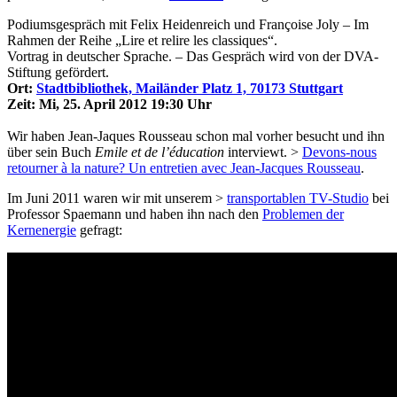
Podiumsgespräch mit Felix Heidenreich und Françoise Joly – Im
Rahmen der Reihe „Lire et relire les classiques“.
Vortrag in deutscher Sprache. – Das Gespräch wird von der DVA-
Stiftung gefördert.
Ort:
Stadtbibliothek, Mailänder Platz 1, 70173 Stuttgart
Zeit: Mi, 25. April 2012 19:30 Uhr
Wir haben Jean-Jaques Rousseau schon mal vorher besucht und ihn
über sein Buch
Emile et de l’éducation
interviewt. >
Devons-nous
retourner à la nature? Un entretien avec Jean-Jacques Rousseau
.
Im Juni 2011 waren wir mit unserem >
transportablen TV-Studio
bei
Professor Spaemann und haben ihn nach den
Problemen der
Kernenergie
gefragt: