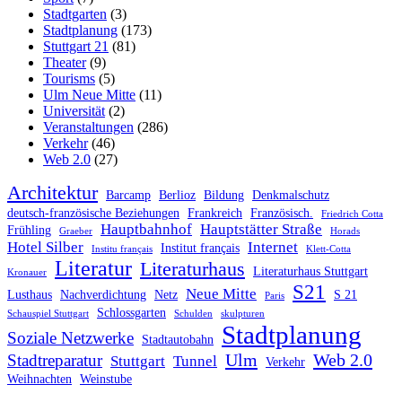
Stadtgarten
(3)
Stadtplanung
(173)
Stuttgart 21
(81)
Theater
(9)
Tourisms
(5)
Ulm Neue Mitte
(11)
Universität
(2)
Veranstaltungen
(286)
Verkehr
(46)
Web 2.0
(27)
Architektur
Barcamp
Berlioz
Bildung
Denkmalschutz
deutsch-französische Beziehungen
Frankreich
Französisch.
Friedrich Cotta
Hauptbahnhof
Hauptstätter Straße
Frühling
Graeber
Horads
Hotel Silber
Internet
Institut français
Institu français
Klett-Cotta
Literatur
Literaturhaus
Literaturhaus Stuttgart
Kronauer
S21
Neue Mitte
Lusthaus
Nachverdichtung
Netz
S 21
Paris
Schlossgarten
Schauspiel Stuttgart
Schulden
skulpturen
Stadtplanung
Soziale Netzwerke
Stadtautobahn
Ulm
Web 2.0
Stadtreparatur
Stuttgart
Tunnel
Verkehr
Weihnachten
Weinstube