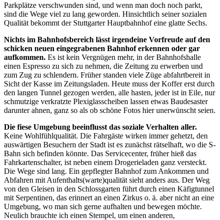
Parkplätze verschwunden sind, und wenn man doch noch parkt,
sind die Wege viel zu lang geworden. Hinsichtlich seiner sozialen
Qualität bekommt der Stuttgarter Hauptbahnhof eine glatte Sechs.
Nichts im Bahnhofsbereich lässt irgendeine Vorfreude auf den
schicken neuen eingegrabenen Bahnhof erkennen oder gar
aufkommen.
Es ist kein Vergnügen mehr, in der Bahnhofshalle
einen Espresso zu sich zu nehmen, die Zeitung zu erwerben und
zum Zug zu schlendern. Früher standen viele Züge abfahrtbereit in
Sicht der Kasse im Zeitungsladen. Heute muss der Koffer erst durch
den langen Tunnel gezogen werden, alle hasten, jeder ist in Eile, nur
schmutzige verkratzte Plexiglasscheiben lassen etwas Baudesaster
darunter ahnen, ganz so als ob schöne Fotos hier unerwünscht seien.
Die fiese Umgebung beeinflusst das soziale Verhalten aller.
Keine Wohlfühlqualität. Die Fahrgäste wirken immer gehetzt, den
auswärtigen Besuchern der Stadt ist es zunächst rätselhaft, wo die S-
Bahn sich befinden könnte. Das Servicecenter, früher hieß das
Fahrkartenschalter, ist neben einem Drogerieladen ganz versteckt.
Die Wege sind lang. Ein gepflegter Bahnhof zum Ankommen und
Abfahren mit Aufenthalts(warte)qualität sieht anders aus. Der Weg
von den Gleisen in den Schlossgarten führt durch einen Käfigtunnel
mit Serpentinen, das erinnert an einen Zirkus o. ä. aber nicht an eine
Umgebung, wo man sich gerne aufhalten und bewegen möchte.
Neulich brauchte ich einen Stempel, um einen anderen,