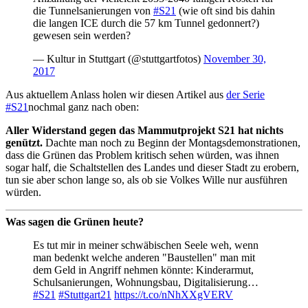
die Tunnelsanierungen von
#S21
(wie oft sind bis dahin
die langen ICE durch die 57 km Tunnel gedonnert?)
gewesen sein werden?
— Kultur in Stuttgart (@stuttgartfotos)
November 30,
2017
Aus aktuellem Anlass holen wir diesen Artikel aus
der Serie
#S21
nochmal ganz nach oben:
Aller Widerstand gegen das Mammutprojekt S21 hat nichts
genützt.
Dachte man noch zu Beginn der Montagsdemonstrationen,
dass die Grünen das Problem kritisch sehen würden, was ihnen
sogar half, die Schaltstellen des Landes und dieser Stadt zu erobern,
tun sie aber schon lange so, als ob sie Volkes Wille nur ausführen
würden.
Was sagen die Grünen heute?
Es tut mir in meiner schwäbischen Seele weh, wenn
man bedenkt welche anderen "Baustellen" man mit
dem Geld in Angriff nehmen könnte: Kinderarmut,
Schulsanierungen, Wohnungsbau, Digitalisierung…
#S21
#Stuttgart21
https://t.co/nNhXXgVERV