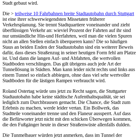
Stadt gebaut wird.
Die >
teilweise 10 Fahrbahnen breite Stadtautobahn durch Stuttgart
ist eine ihrer schwerwiegendsten Missetaten früherer
Verkehrsplanung. Sie trennt Stadtquartiere voneinander und zieht
überflüssigen Verkehr an: wieviel Prozent der Fahrten auf ihr sind
nur umständliche Hin-und Herfahrten, weil man die vielen Spuren
nicht an allen Stellen einfach überqueren kann? Die so häufigen
Staus an beiden Enden der Stadtautobahn sind ein weiterer Beweis
dafür, dass dieses Straßenzug in seiner heutigen Form fehl am Platze
ist. Und dann die langen Auf- und Abfahrten, die wertvollen
Stadtboden verschlingen. Das gilt übrigens auch jede Art der
Tunnellösung in Städten. Man kann leider nicht rechts und links aus
einem Tunnel so einfach abbiegen, ohne dass viel sehr wertvoller
Stadtboden für die lästigen Rampen verbraucht wird.
Roland Ostertag würde uns jetzt zu Recht sagen, die Stuttgarter
Stadtautobahn habe keine städtische Aufenthaltsqualität, sie sei
lediglich zum Durchbrausen gemacht. Die Chance, die Stadt zum
Erlebnis zu machen, werde leider vertan. Ein Bollwerk, das
Stadtteile voneinander trenne und den Flaneur aussperrt. Auf dass
die Befürworter jetzt nicht mit den schicken Überwegen kommen,
die den Fußgänger heute in dieser Straßenwüste allenfalls dulden.
Die Tunmelbauer würden jetzt anmerken, dass im Tunnel der