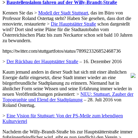
>
Baustellenslalom fahren auf der Willy-Brandt-Straße
Kennen Sie das >
Modell der Stadt Stuttgart
, das im Büro von
Professor Roland Ostertag steht? Haben Sie gesehen, dass dort die
renovierte, restaurierte >
Die Hauptstätter Straße
schon dargestellt
wird? Dort sind seine Pläne für die Stadtautobahn vom
Österreichischen Platz bis zum Neckartor schon seit bald 10 Jahren
zu bewundern.
https://twitter.com/stuttgartfotos/status/789923326852468736
>
Der Rückbau der Hauptstätter Straße
– 16. Dezember 2016
Kaum jemand anders in dieser Stadt hat sich mit einer ähnlichen
Energie dafür eingesetzt, diese Stadt immer wieder an eine
bürgerfreundliche Stadtplanung zu erinnern. Niemand hat in
ähnlicher Form seine Wissen und seine Erfahrung immer wieder in
neuen Veröffentlichungen präsentiert: >
NEU: Stuttgart. Zauber der
Topographie und Elend der Stadtplanung
– 28. Juli 2016 von
Roland Ostertag.
>
Eine Vision für Stuttgart: Von der PS-Meile zum lebendigen
Kulturviertel
Nachdem die Willy-Brandt-Straße bis zur Hauptstätterstraße immer
fußgängerfeindlicher wird, gibt es nun (endlich) den Verein >