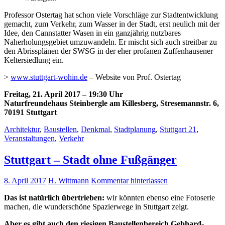
Professor Ostertag hat schon viele Vorschläge zur Stadtentwicklung
gemacht, zum Verkehr, zum Wasser in der Stadt, erst neulich mit der
Idee, den Cannstatter Wasen in ein ganzjährig nutzbares
Naherholungsgebiet umzuwandeln. Er mischt sich auch streitbar zu
den Abrissplänen der SWSG in der eher profanen Zuffenhausener
Keltersiedlung ein.
>
www.stuttgart-wohin.de
– Website von Prof. Ostertag
Freitag, 21. April 2017 – 19:30 Uhr
Naturfreundehaus Steinbergle am Killesberg, Stresemannstr. 6,
70191 Stuttgart
Architektur
,
Baustellen
,
Denkmal
,
Stadtplanung
,
Stuttgart 21
,
Veranstaltungen
,
Verkehr
Stuttgart – Stadt ohne Fußgänger
8. April 2017
H. Wittmann
Kommentar hinterlassen
Das ist natürlich übertrieben:
wir könnten ebenso eine Fotoserie
machen, die wunderschöne Spazierwege in Stuttgart zeigt.
Aber es gibt auch den riesigen Baustellenbereich Gebhard-