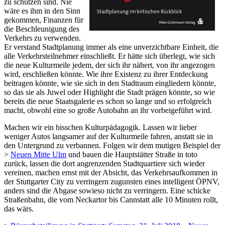
zu schützen sind. Nie
wäre es ihm in den Sinn
gekommen, Finanzen für
die Beschleunigung des
Verkehrs zu verwenden.
Er verstand Stadtplanung immer als eine unverzichtbare Einheit, die
alle Verkehrsteilnehmer einschließt. Er hätte sich überlegt, wie sich
die neue Kulturmeile jedem, der sich ihr nähert, von ihr angezogen
wird, erschließen könnte. Wie ihre Existenz zu ihrer Entdeckung
beitragen könnte, wie sie sich in den Stadtraum eingliedern könnte,
so das sie als Juwel oder Highlight die Stadt prägen könnte, so wie
bereits die neue Staatsgalerie es schon so lange und so erfolgreich
macht, obwohl eine so große Autobahn an ihr vorbeigeführt wird.
Machen wir ein bisschen Kulturpädagogik. Lassen wir lieber
weniger Autos langsamer auf der Kulturmeile fahren, anstatt sie in
den Untergrund zu verbannen. Folgen wir dem mutigen Beispiel der
>
Neuen Mitte Ulm
und bauen die Hauptstätter Straße in toto
zurück, lassen die dort angrenzenden Stadtquartiere sich wieder
vereinen, machen ernst mit der Absicht, das Verkehrsaufkommen in
der Stuttgarter City zu verringern zugunsten eines intelligent ÖPNV,
anders sind die Abgase sowieso nicht zu verringern. Eine schicke
Straßenbahn, die vom Neckartor bis Cannstatt alle 10 Minuten rollt,
das wärs.