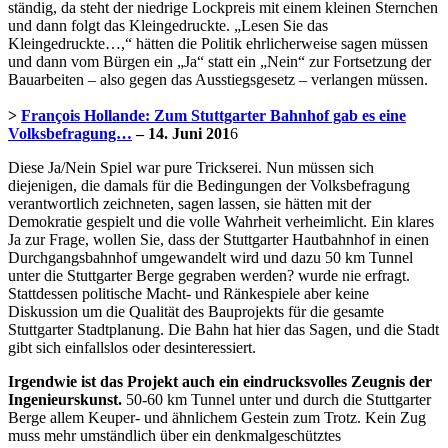
ständig, da steht der niedrige Lockpreis mit einem kleinen Sternchen
und dann folgt das Kleingedruckte. „Lesen Sie das
Kleingedruckte…,“ hätten die Politik ehrlicherweise sagen müssen
und dann vom Bürgen ein „Ja“ statt ein „Nein“ zur Fortsetzung der
Bauarbeiten – also gegen das Ausstiegsgesetz – verlangen müssen.
>
François Hollande: Zum Stuttgarter Bahnhof gab es eine
Volksbefragung…
– 14. Juni 201
6
Diese Ja/Nein Spiel war pure Trickserei. Nun müssen sich
diejenigen, die damals für die Bedingungen der Volksbefragung
verantwortlich zeichneten, sagen lassen, sie hätten mit der
Demokratie gespielt und die volle Wahrheit verheimlicht. Ein klares
Ja zur Frage, wollen Sie, dass der Stuttgarter Hautbahnhof in einen
Durchgangsbahnhof umgewandelt wird und dazu 50 km Tunnel
unter die Stuttgarter Berge gegraben werden? wurde nie erfragt.
Stattdessen politische Macht- und Ränkespiele aber keine
Diskussion um die Qualität des Bauprojekts für die gesamte
Stuttgarter Stadtplanung. Die Bahn hat hier das Sagen, und die Stadt
gibt sich einfallslos oder desinteressiert.
Irgendwie ist das Projekt auch ein eindrucksvolles Zeugnis der
Ingenieurskunst.
50-60 km Tunnel unter und durch die Stuttgarter
Berge allem Keuper- und ähnlichem Gestein zum Trotz. Kein Zug
muss mehr umständlich über ein denkmalgeschütztes