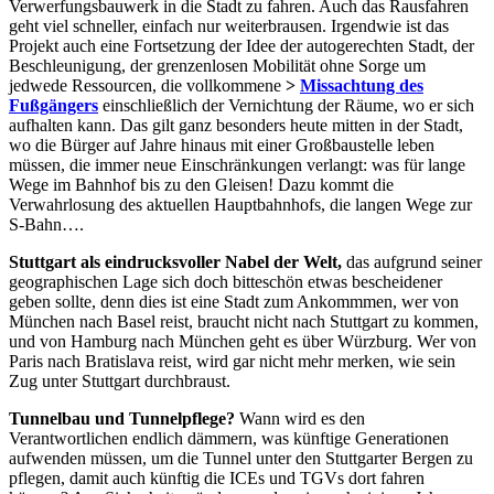
Verwerfungsbauwerk in die Stadt zu fahren. Auch das Rausfahren
geht viel schneller, einfach nur weiterbrausen. Irgendwie ist das
Projekt auch eine Fortsetzung der Idee der autogerechten Stadt, der
Beschleunigung, der grenzenlosen Mobilität ohne Sorge um
jedwede Ressourcen, die vollkommene
>
Missachtung des
Fußgängers
einschließlich der Vernichtung der Räume, wo er sich
aufhalten kann. Das gilt ganz besonders heute mitten in der Stadt,
wo die Bürger auf Jahre hinaus mit einer Großbaustelle leben
müssen, die immer neue Einschränkungen verlangt: was für lange
Wege im Bahnhof bis zu den Gleisen! Dazu kommt die
Verwahrlosung des aktuellen Hauptbahnhofs, die langen Wege zur
S-Bahn….
Stuttgart als eindrucksvoller Nabel der Welt,
das aufgrund seiner
geographischen Lage sich doch bitteschön etwas bescheidener
geben sollte, denn dies ist eine Stadt zum Ankommmen, wer von
München nach Basel reist, braucht nicht nach Stuttgart zu kommen,
und von Hamburg nach München geht es über Würzburg. Wer von
Paris nach Bratislava reist, wird gar nicht mehr merken, wie sein
Zug unter Stuttgart durchbraust.
Tunnelbau und Tunnelpflege?
Wann wird es den
Verantwortlichen endlich dämmern, was künftige Generationen
aufwenden müssen, um die Tunnel unter den Stuttgarter Bergen zu
pflegen, damit auch künftig die ICEs und TGVs dort fahren