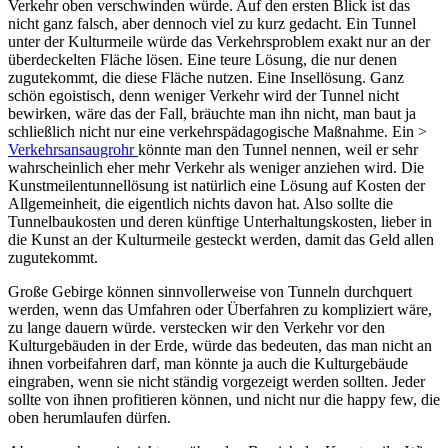
Verkehr oben verschwinden würde. Auf den ersten Blick ist das
nicht ganz falsch, aber dennoch viel zu kurz gedacht. Ein Tunnel
unter der Kulturmeile würde das Verkehrsproblem exakt nur an der
überdeckelten Fläche lösen. Eine teure Lösung, die nur denen
zugutekommt, die diese Fläche nutzen. Eine Insellösung. Ganz
schön egoistisch, denn weniger Verkehr wird der Tunnel nicht
bewirken, wäre das der Fall, bräuchte man ihn nicht, man baut ja
schließlich nicht nur eine verkehrspädagogische Maßnahme. Ein >
Verkehrsansaugrohr
könnte man den Tunnel nennen, weil er sehr
wahrscheinlich eher mehr Verkehr als weniger anziehen wird. Die
Kunstmeilentunnellösung ist natürlich eine Lösung auf Kosten der
Allgemeinheit, die eigentlich nichts davon hat. Also sollte die
Tunnelbaukosten und deren künftige Unterhaltungskosten, lieber in
die Kunst an der Kulturmeile gesteckt werden, damit das Geld allen
zugutekommt.
Große Gebirge können sinnvollerweise von Tunneln durchquert
werden, wenn das Umfahren oder Überfahren zu kompliziert wäre,
zu lange dauern würde. verstecken wir den Verkehr vor den
Kulturgebäuden in der Erde, würde das bedeuten, das man nicht an
ihnen vorbeifahren darf, man könnte ja auch die Kulturgebäude
eingraben, wenn sie nicht ständig vorgezeigt werden sollten. Jeder
sollte von ihnen profitieren können, und nicht nur die happy few, die
oben herumlaufen dürfen.