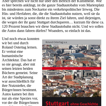
Aber sprechen wir nicht nur über den Bereich der Kunstmeile. Wie
es hier bereits anklingt, ist die ganze Stadtautobahn vom Marienplatz
bis mindestens zum Neckartor ein verkehrspolitischer Irrweg. Die
Hin- und Herfahrer, die, die die Stadtautobahn nutzen, weil sie da
ist, sie würden ja sonst direkt zu ihrem Ziel fahren, und diejenigen,
die wegen der ihr ganz Stuttgart durchqueren… kurzum für diese ca.
120 Prozent brauchen wir diese Stadtautobahn nicht. Und wo sollen
die Autos dann fahren dürfen? Woanders, so einfach ist das.
Und noch etwas konnten
wir bei und durch
Roland Ostertag lernen.
Er vertrat eine
humanistische
Architektur. Das hat er
so nie gesagt, aber mit
seinen letzten beiden
Büchern gemeint. Seine
Art der Stadtplanung
war ausschließlich für
ihre Nutznießer, die
Bürger/innen bestimmt.
Autos kamen bei ihm
nur als eine Spezies vor,
vor der die Bürger/innen