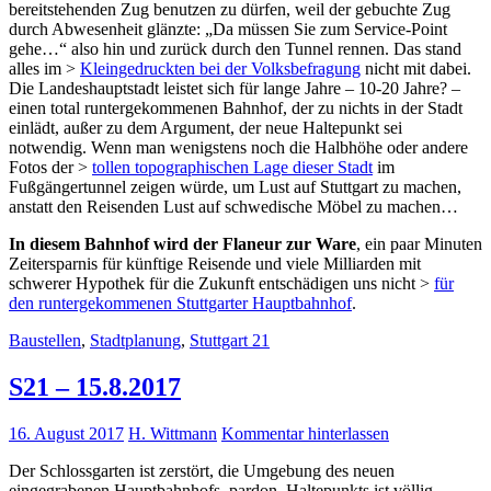
bereitstehenden Zug benutzen zu dürfen, weil der gebuchte Zug
durch Abwesenheit glänzte: „Da müssen Sie zum Service-Point
gehe…“ also hin und zurück durch den Tunnel rennen. Das stand
alles im >
Kleingedruckten bei der Volksbefragung
nicht mit dabei.
Die Landeshauptstadt leistet sich für lange Jahre – 10-20 Jahre? –
einen total runtergekommenen Bahnhof, der zu nichts in der Stadt
einlädt, außer zu dem Argument, der neue Haltepunkt sei
notwendig. Wenn man wenigstens noch die Halbhöhe oder andere
Fotos der >
tollen topographischen Lage dieser Stadt
im
Fußgängertunnel zeigen würde, um Lust auf Stuttgart zu machen,
anstatt den Reisenden Lust auf schwedische Möbel zu machen…
In diesem Bahnhof wird der Flaneur zur Ware
, ein paar Minuten
Zeitersparnis für künftige Reisende und viele Milliarden mit
schwerer Hypothek für die Zukunft entschädigen uns nicht >
für
den runtergekommenen Stuttgarter Hauptbahnhof
.
Baustellen
,
Stadtplanung
,
Stuttgart 21
S21 – 15.8.2017
16. August 2017
H. Wittmann
Kommentar hinterlassen
Der Schlossgarten ist zerstört, die Umgebung des neuen
eingegrabenen Hauptbahnhofs, pardon, Haltepunkts ist völlig