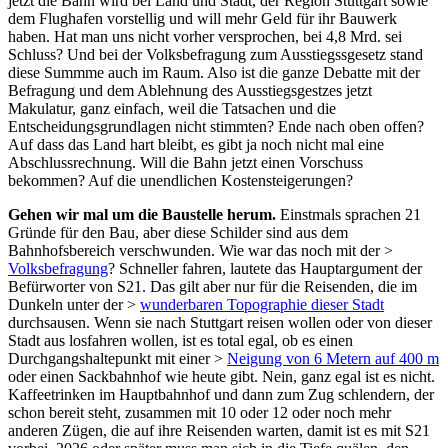
jetzt die Bahn wird bei Land und Stadt, der Region Stuttgart sowie
dem Flughafen vorstellig und will mehr Geld für ihr Bauwerk
haben. Hat man uns nicht vorher versprochen, bei 4,8 Mrd. sei
Schluss? Und bei der Volksbefragung zum Ausstiegssgesetz stand
diese Summme auch im Raum. Also ist die ganze Debatte mit der
Befragung und dem Ablehnung des Ausstiegsgestzes jetzt
Makulatur, ganz einfach, weil die Tatsachen und die
Entscheidungsgrundlagen nicht stimmten? Ende nach oben offen?
Auf dass das Land hart bleibt, es gibt ja noch nicht mal eine
Abschlussrechnung. Will die Bahn jetzt einen Vorschuss
bekommen? Auf die unendlichen Kostensteigerungen?
Gehen wir mal um die Baustelle herum.
Einstmals sprachen 21
Gründe für den Bau, aber diese Schilder sind aus dem
Bahnhofsbereich verschwunden. Wie war das noch mit der >
Volksbefragung
? Schneller fahren, lautete das Hauptargument der
Befürworter von S21. Das gilt aber nur für die Reisenden, die im
Dunkeln unter der >
wunderbaren Topographie dieser Stadt
durchsausen. Wenn sie nach Stuttgart reisen wollen oder von dieser
Stadt aus losfahren wollen, ist es total egal, ob es einen
Durchgangshaltepunkt mit einer >
Neigung von 6 Metern auf 400 m
oder einen Sackbahnhof wie heute gibt. Nein, ganz egal ist es nicht.
Kaffeetrinken im Hauptbahnhof und dann zum Zug schlendern, der
schon bereit steht, zusammen mit 10 oder 12 oder noch mehr
anderen Zügen, die auf ihre Reisenden warten, damit ist es mit S21