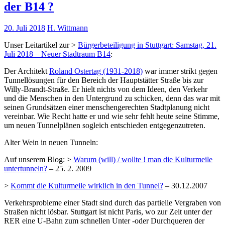
der B14 ?
20. Juli 2018
H. Wittmann
Unser Leitartikel zur >
Bürgerbeteiligung in Stuttgart: Samstag, 21.
Juli 2018 – Neuer Stadtraum B14
:
Der Architekt
Roland Ostertag (1931-2018)
war immer strikt gegen
Tunnellösungen für den Bereich der Hauptstätter Straße bis zur
Willy-Brandt-Straße. Er hielt nichts von dem Ideen, den Verkehr
und die Menschen in den Untergrund zu schicken, denn das war mit
seinen Grundsätzen einer menschengerechten Stadtplanung nicht
vereinbar. Wie Recht hatte er und wie sehr fehlt heute seine Stimme,
um neuen Tunnelplänen sogleich entschieden entgegenzutreten.
Alter Wein in neuen Tunneln:
Auf unserem Blog: >
Warum (will) / wollte ! man die Kulturmeile
untertunneln?
– 25. 2. 2009
>
Kommt die Kulturmeile wirklich in den Tunnel?
– 30.12.2007
Verkehrsprobleme einer Stadt sind durch das partielle Vergraben von
Straßen nicht lösbar. Stuttgart ist nicht Paris, wo zur Zeit unter der
RER eine U-Bahn zum schnellen Unter -oder Durchqueren der