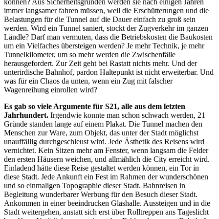
können? Aus Sicherheitsgründen werden sie nach einigen Jahren
immer langsamer fahren müssen, weil die Erschütterungen und die
Belastungen für die Tunnel auf die Dauer einfach zu groß sein
werden. Wird ein Tunnel saniert, stockt der Zugverkehr im ganzen
Ländle? Darf man vermuten, dass die Betriebskosten die Baukosten
um ein Vielfaches übersteigen werden? Je mehr Technik, je mehr
Tunnelkilometer, um so mehr werden die Zwischenfälle
herausgefordert. Zur Zeit geht bei Rastatt nichts mehr. Und der
unterirdische Bahnhof, pardon Haltepunkt ist nicht erweiterbar. Und
was für ein Chaos da unten, wenn ein Zug mit falscher
Wagenreihung einrollen wird?
Es gab so viele Argumente für S21, alle aus dem letzten
Jahrhundert.
Irgendwie konnte man schon schwach werden, 21
Gründe standen lange auf einem Plakat. Die Tunnel machen den
Menschen zur Ware, zum Objekt, das unter der Stadt möglichst
unauffällig durchgeschleust wird. Jede Ästhetik des Reisens wird
vernichtet. Kein Sitzen mehr am Fenster, wenn langsam die Felder
den ersten Häusern weichen, und allmählich die City erreicht wird.
Einladend hätte diese Reise gestaltet werden können, ein Tor in
diese Stadt. Jede Ankunft ein Fest im Rahmen der wunderschönen
und so einmaligen Topographie dieser Stadt. Bahnreisen in
Begleitung wunderbarer Werbung für den Besuch dieser Stadt.
Ankommen in einer beeindrucken Glashalle. Aussteigen und in die
Stadt weitergehen, anstatt sich erst über Rolltreppen ans Tageslicht