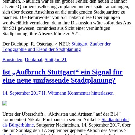
bemühen. Natürlich war es ein grober Fehler, den neuen Bahnhof
als eine Quartiersinsellösung zu planen und erst später anzufangen,
sich über dessen Anschluss an die umliegenden Stadtquartiere zu
machen. Die Befürworter von S21 haben diese Überlegungen
wohlweißlich vermieden, denn ihre Diskussion wäre sofort das Aus
für S21 gewesen, zumindest aus Sicht einer vernünftigen
Stadtplanung, ihre Absenz führte zu S21.
Der Buchtipp: R. Ostertag: > NEU:
Stuttgart. Zauber der
Topographie und Elend der Stadtplanung
Baustellen
,
Denkmal
,
Stuttgart 21
Ist „Aufbruch Stuttgart“ ein Signal für
eine neue umfassende Stadtplanung?
14. September 2017
H. Wittmann
Kommentar hinterlassen
Unter der Überschrift „„Aktivisten und Artisten“ auf der B14“
kommentiert Nikolai Forstbauer in seinem Artikel >
Stadtautobahn
als Bürgerbühne
, Suttgarter Nachrichten, 14. September 2017, über
die für Sonntag den 17. September geplante Aktion des Vereins >