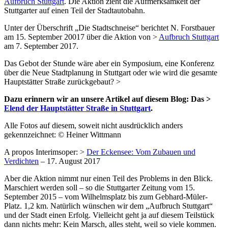
Aufbruch Stuttgart
. Die Aktion zieht die Aufmerksamkeit der
Stuttgarter auf einen Teil der Stadtautobahn.
Unter der Überschrift „Die Stadtschneise“ berichtet N. Forstbauer
am 15. September 20017 über die Aktion von >
Aufbruch Stuttgart
am 7. September 2017.
Das Gebot der Stunde wäre aber ein Symposium, eine Konferenz
über die Neue Stadtplanung in Stuttgart oder wie wird die gesamte
Hauptstätter Straße zurückgebaut? >
Dazu erinnern wir an unsere Artikel auf diesem Blog: Das >
Elend der Hauptstätter Straße in Stuttgart
.
Alle Fotos auf diesem, soweit nicht ausdrücklich anders
gekennzeichnet: © Heiner Wittmann
A propos Interimsoper: >
Der Eckensee: Vom Zubauen und
Verdichten
– 17. August 2017
Aber die Aktion nimmt nur einen Teil des Problems in den Blick.
Marschiert werden soll – so die Stuttgarter Zeitung vom 15.
September 2015 – vom Wilhelmsplatz bis zum Gebhard-Müler-
Platz. 1,2 km. Natürlich wünschen wir dem „Aufbruch Stuttgart“
und der Stadt einen Erfolg. Vielleicht geht ja auf diesem Teilstück
dann nichts mehr: Kein Marsch, alles steht, weil so viele kommen.