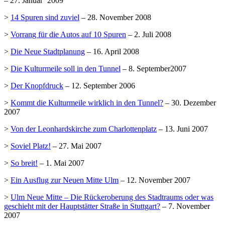
– 27. Januar ´2009
>
14 Spuren sind zuviel
– 28. November 2008
>
Vorrang für die Autos auf 10 Spuren
– 2. Juli 2008
>
Die Neue Stadtplanung
– 16. April 2008
>
Die Kulturmeile soll in den Tunnel
– 8. September2007
>
Der Knopfdruck
– 12. September 2006
>
Kommt die Kulturmeile wirklich in den Tunnel?
– 30. Dezember
2007
>
Von der Leonhardskirche zum Charlottenplatz
– 13. Juni 2007
>
Soviel Platz!
– 27. Mai 2007
>
So breit!
– 1. Mai 2007
>
Ein Ausflug zur Neuen Mitte Ulm
– 12. November 2007
>
Ulm Neue Mitte – Die Rückeroberung des Stadtraums oder was
geschieht mit der Hauptstätter Straße in Stuttgart?
– 7. November
2007