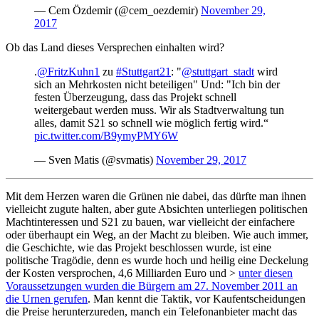
— Cem Özdemir (@cem_oezdemir)
November 29,
2017
Ob das Land dieses Versprechen einhalten wird?
.
@FritzKuhn1
zu
#Stuttgart21
: "
@stuttgart_stadt
wird
sich an Mehrkosten nicht beteiligen" Und: "Ich bin der
festen Überzeugung, dass das Projekt schnell
weitergebaut werden muss. Wir als Stadtverwaltung tun
alles, damit S21 so schnell wie möglich fertig wird.“
pic.twitter.com/B9ymyPMY6W
— Sven Matis (@svmatis)
November 29, 2017
Mit dem Herzen waren die Grünen nie dabei, das dürfte man ihnen
vielleicht zugute halten, aber gute Absichten unterliegen politischen
Machtinteressen und S21 zu bauen, war vielleicht der einfachere
oder überhaupt ein Weg, an der Macht zu bleiben. Wie auch immer,
die Geschichte, wie das Projekt beschlossen wurde, ist eine
politische Tragödie, denn es wurde hoch und heilig eine Deckelung
der Kosten versprochen, 4,6 Milliarden Euro und >
unter diesen
Voraussetzungen wurden die Bürgern am 27. November 2011 an
die Urnen gerufen
. Man kennt die Taktik, vor Kaufentscheidungen
die Preise herunterzureden, manch ein Telefonanbieter macht das