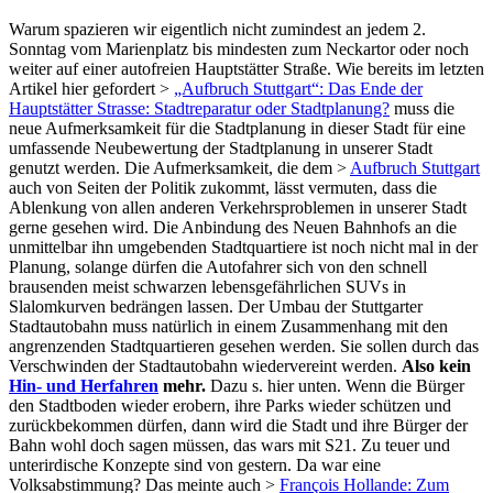
Warum spazieren wir eigentlich nicht zumindest an jedem 2.
Sonntag vom Marienplatz bis mindesten zum Neckartor oder noch
weiter auf einer autofreien Hauptstätter Straße. Wie bereits im letzten
Artikel hier gefordert >
„Aufbruch Stuttgart“: Das Ende der
Hauptstätter Strasse: Stadtreparatur oder Stadtplanung?
muss die
neue Aufmerksamkeit für die Stadtplanung in dieser Stadt für eine
umfassende Neubewertung der Stadtplanung in unserer Stadt
genutzt werden. Die Aufmerksamkeit, die dem >
Aufbruch Stuttgart
auch von Seiten der Politik zukommt, lässt vermuten, dass die
Ablenkung von allen anderen Verkehrsproblemen in unserer Stadt
gerne gesehen wird. Die Anbindung des Neuen Bahnhofs an die
unmittelbar ihn umgebenden Stadtquartiere ist noch nicht mal in der
Planung, solange dürfen die Autofahrer sich von den schnell
brausenden meist schwarzen lebensgefährlichen SUVs in
Slalomkurven bedrängen lassen. Der Umbau der Stuttgarter
Stadtautobahn muss natürlich in einem Zusammenhang mit den
angrenzenden Stadtquartieren gesehen werden. Sie sollen durch das
Verschwinden der Stadtautobahn wiedervereint werden.
Also kein
Hin- und Herfahren
mehr.
Dazu s. hier unten. Wenn die Bürger
den Stadtboden wieder erobern, ihre Parks wieder schützen und
zurückbekommen dürfen, dann wird die Stadt und ihre Bürger der
Bahn wohl doch sagen müssen, das wars mit S21. Zu teuer und
unterirdische Konzepte sind von gestern. Da war eine
Volksabstimmung? Das meinte auch >
François Hollande: Zum