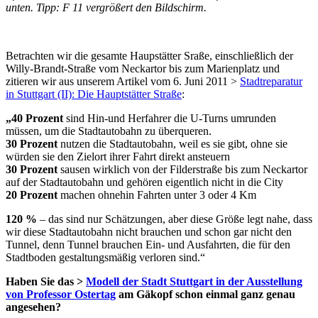
unten. Tipp: F 11 vergrößert den Bildschirm.
Betrachten wir die gesamte Haupstätter Sraße, einschließlich der
Willy-Brandt-Straße vom Neckartor bis zum Marienplatz und
zitieren wir aus unserem Artikel vom 6. Juni 2011 >
Stadtreparatur
in Stuttgart (II): Die Hauptstätter Straße
:
„40 Prozent
sind Hin-und Herfahrer die U-Turns umrunden
müssen, um die Stadtautobahn zu überqueren.
30 Prozent
nutzen die Stadtautobahn, weil es sie gibt, ohne sie
würden sie den Zielort ihrer Fahrt direkt ansteuern
30 Prozent
sausen wirklich von der Filderstraße bis zum Neckartor
auf der Stadtautobahn und gehören eigentlich nicht in die City
20 Prozent
machen ohnehin Fahrten unter 3 oder 4 Km
120 %
– das sind nur Schätzungen, aber diese Größe legt nahe, dass
wir diese Stadtautobahn nicht brauchen und schon gar nicht den
Tunnel, denn Tunnel brauchen Ein- und Ausfahrten, die für den
Stadtboden gestaltungsmäßig verloren sind.“
Haben Sie das >
Modell der Stadt Stuttgart in der Ausstellung
von Professor Ostertag
am Gäkopf schon einmal ganz genau
angesehen?