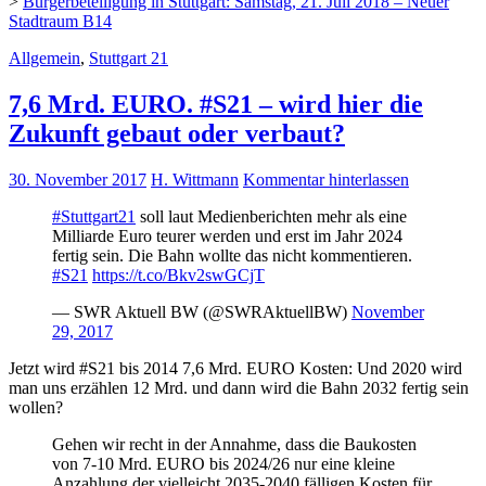
>
Bürgerbeteiligung in Stuttgart: Samstag, 21. Juli 2018 – Neuer
Stadtraum B14
Allgemein
,
Stuttgart 21
7,6 Mrd. EURO. #S21 – wird hier die
Zukunft gebaut oder verbaut?
30. November 2017
H. Wittmann
Kommentar hinterlassen
#Stuttgart21
soll laut Medienberichten mehr als eine
Milliarde Euro teurer werden und erst im Jahr 2024
fertig sein. Die Bahn wollte das nicht kommentieren.
#S21
https://t.co/Bkv2swGCjT
— SWR Aktuell BW (@SWRAktuellBW)
November
29, 2017
Jetzt wird #S21 bis 2014 7,6 Mrd. EURO Kosten: Und 2020 wird
man uns erzählen 12 Mrd. und dann wird die Bahn 2032 fertig sein
wollen?
Gehen wir recht in der Annahme, dass die Baukosten
von 7-10 Mrd. EURO bis 2024/26 nur eine kleine
Anzahlung der vielleicht 2035-2040 fälligen Kosten für